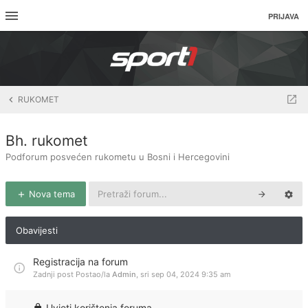
PRIJAVA
RUKOMET
Bh. rukomet
Podforum posvećen rukometu u Bosni i Hercegovini
Nova tema
Obavijesti
Registracija na forum
Zadnji post Postao/la
Admin
,
sri sep 04, 2024 9:35 am
Uvjeti korištenja foruma