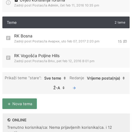
Zadnji post Postao/la
Admin
,
čet feb 11, 2016 10:35 pm
Teme
2 teme
RK Bosna
Zadnji post Postao/la
Анарки
,
uto feb 07, 2017 2:20 pm
15
RK Vogošća Poljine Hills
Zadnji post Postao/la
Brkx
,
pet feb 12, 2016 8:01 pm
Prikaži teme “stare”:
Redanje
Sve teme
Vrijeme posta(nja)
Ž-A
Nova tema
ONLINE
Trenutno korisnika/ca: Nema prijavljenih korisnika/ca. i 12