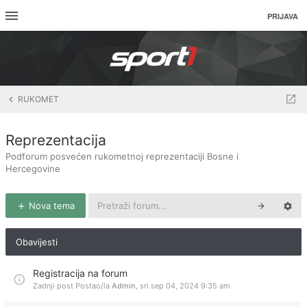
PRIJAVA
RUKOMET
Reprezentacija
Podforum posvećen rukometnoj reprezentaciji Bosne i
Hercegovine
Nova tema
Obavijesti
Registracija na forum
Zadnji post Postao/la
Admin
,
sri sep 04, 2024 9:35 am