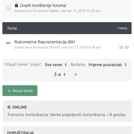
Uvjeti korištenja foruma
Zadnji post Postao/la
Admin
,
čet feb 11, 2016 10:35 pm
Teme
1 tema
Rukometna Reprezentacija BiH
Zadnji post Postao/la
19tm87
,
sub okt 27, 2018 8:18 pm
39
Prikaži teme “stare”:
Redanje
Sve teme
Vrijeme posta(nja)
Ž-A
Nova tema
ONLINE
Trenutno korisnika/ca: Nema prijavljenih korisnika/ca. i 9 gostiju.
DOPUŠTENJA