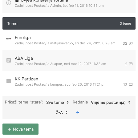
Zadnji post Postao/la
Admin
,
čet feb 11, 2016 10:35 pm
Teme
3 teme
Euroliga
Zadnji post Postao/la
matijasever55
,
sri dec 24, 2025 6:28 am
32
ABA Liga
Zadnji post Postao/la
Анарки
,
ned mar 12, 2017 11:32 am
2
KK Partizan
Zadnji post Postao/la
kempes
,
sub feb 20, 2016 11:21 pm
12
Prikaži teme “stare”:
Redanje
Sve teme
Vrijeme posta(nja)
Ž-A
Nova tema