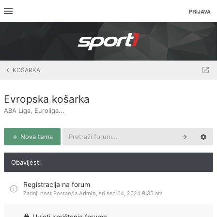
PRIJAVA
KOŠARKA
Evropska košarka
ABA Liga, Euroliga...
Nova tema
Obavijesti
Registracija na forum
Zadnji post Postao/la
Admin
,
sri sep 04, 2024 9:35 am
Uvjeti korištenja foruma