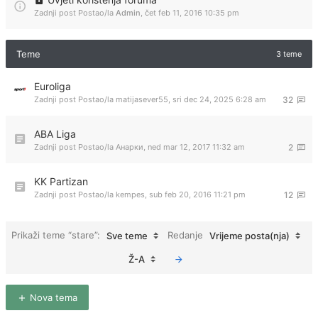
Zadnji post Postao/la
Admin
,
čet feb 11, 2016 10:35 pm
Teme
3 teme
Euroliga
Zadnji post Postao/la
matijasever55
,
sri dec 24, 2025 6:28 am
32
ABA Liga
Zadnji post Postao/la
Анарки
,
ned mar 12, 2017 11:32 am
2
KK Partizan
Zadnji post Postao/la
kempes
,
sub feb 20, 2016 11:21 pm
12
Prikaži teme “stare”:
Redanje
Sve teme
Vrijeme posta(nja)
Ž-A
Nova tema