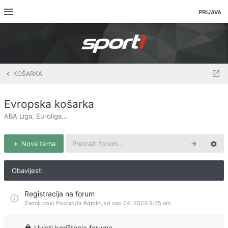
PRIJAVA
KOŠARKA
Evropska košarka
ABA Liga, Euroliga...
Nova tema
Obavijesti
Registracija na forum
Zadnji post Postao/la
Admin
,
sri sep 04, 2024 9:35 am
Uvjeti korištenja foruma