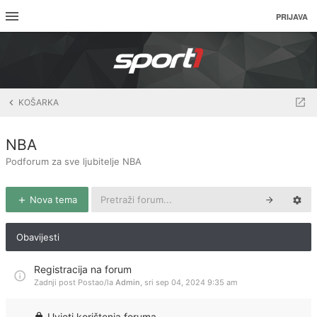
PRIJAVA
KOŠARKA
NBA
Podforum za sve ljubitelje NBA
Nova tema
Obavijesti
Registracija na forum
Zadnji post Postao/la
Admin
,
sri sep 04, 2024 9:35 am
Uvjeti korištenja foruma