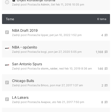
Zadnji post Postao/la
Admin
,
čet feb 11, 2016 10:35 pm
Teme
6 tema
NBA Draft 2019
Zadnji post Postao/la
lipper
,
pet jun 10, 2022 1:52 pm
4
NBA - općenito
Zadnji post Postao/la
bogi
,
pon jan 27, 2020 5:05 pm
1,168
San Antonio Spurs
Zadnji post Postao/la
storm_raider
,
ned feb 10, 2019 8:36 am
146
Chicago Bulls
Zadnji post Postao/la
Brkoo
,
pon mar 27, 2017 1:37 am
2
LA Lakers
Zadnji post Postao/la
Анарки
,
uto feb 21, 2017 7:50 pm
8