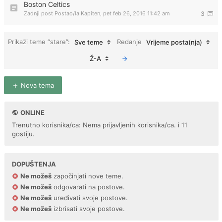
Boston Celtics
Zadnji post Postao/la
Kapiten
,
pet feb 26, 2016 11:42 am
3
Prikaži teme “stare”:
Redanje
Sve teme
Vrijeme posta(nja)
Ž-A
Nova tema
ONLINE
Trenutno korisnika/ca: Nema prijavljenih korisnika/ca. i 11
gostiju.
DOPUŠTENJA
Ne možeš
započinjati nove teme.
Ne možeš
odgovarati na postove.
Ne možeš
uređivati svoje postove.
Ne možeš
izbrisati svoje postove.