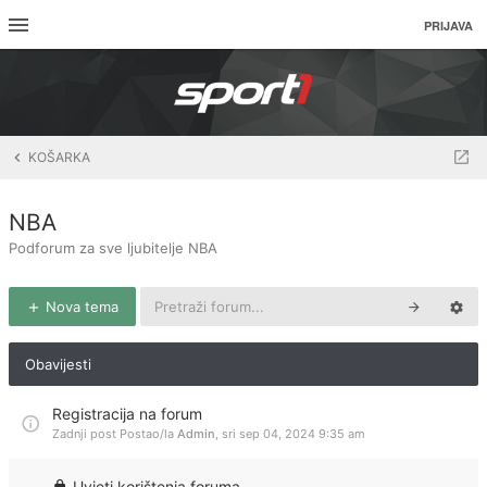
PRIJAVA
KOŠARKA
NBA
Podforum za sve ljubitelje NBA
Nova tema
Obavijesti
Registracija na forum
Zadnji post Postao/la
Admin
,
sri sep 04, 2024 9:35 am
Uvjeti korištenja foruma