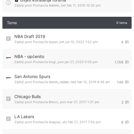
Zadnji post Postao/la
Admin
,
čet feb 11, 2016 10:35 pm
Teme
6 tema
NBA Draft 2019
Zadnji post Postao/la
lipper
,
pet jun 10, 2022 1:52 pm
4
NBA - općenito
Zadnji post Postao/la
bogi
,
pon jan 27, 2020 5:05 pm
1,168
San Antonio Spurs
Zadnji post Postao/la
storm_raider
,
ned feb 10, 2019 8:36 am
146
Chicago Bulls
Zadnji post Postao/la
Brkoo
,
pon mar 27, 2017 1:37 am
2
LA Lakers
Zadnji post Postao/la
Анарки
,
uto feb 21, 2017 7:50 pm
8