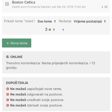
Boston Celtics
Zadnji post Postao/la
Kapiten
,
pet feb 26, 2016 11:42 am
3
Prikaži teme “stare”:
Redanje
Sve teme
Vrijeme posta(nja)
Ž-A
Nova tema
ONLINE
Trenutno korisnika/ca: Nema prijavljenih korisnika/ca. i 13
gostiju.
DOPUŠTENJA
Ne možeš
započinjati nove teme.
Ne možeš
odgovarati na postove.
Ne možeš
uređivati svoje postove.
Ne možeš
izbrisati svoje postove.