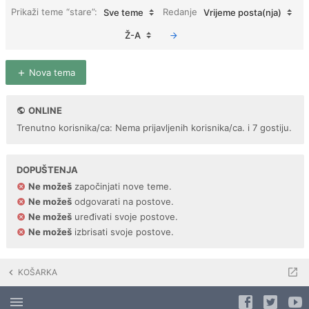
Prikaži teme “stare”:
Redanje
Sve teme
Vrijeme posta(nja)
Ž-A
Nova tema
ONLINE
Trenutno korisnika/ca: Nema prijavljenih korisnika/ca. i 7 gostiju.
DOPUŠTENJA
Ne možeš
započinjati nove teme.
Ne možeš
odgovarati na postove.
Ne možeš
uređivati svoje postove.
Ne možeš
izbrisati svoje postove.
KOŠARKA