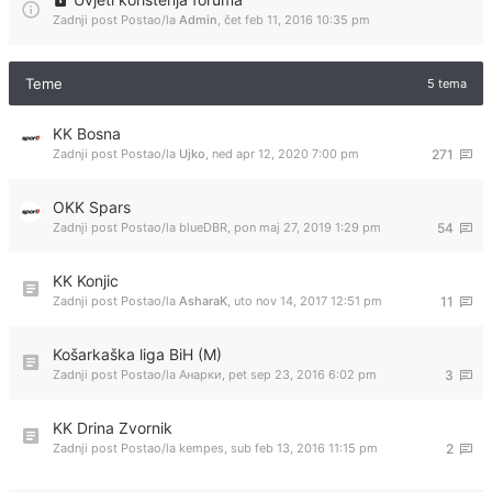
Zadnji post Postao/la
Admin
,
čet feb 11, 2016 10:35 pm
Teme
5 tema
KK Bosna
Zadnji post Postao/la
Ujko
,
ned apr 12, 2020 7:00 pm
271
OKK Spars
Zadnji post Postao/la
blueDBR
,
pon maj 27, 2019 1:29 pm
54
KK Konjic
Zadnji post Postao/la
AsharaK
,
uto nov 14, 2017 12:51 pm
11
Košarkaška liga BiH (M)
Zadnji post Postao/la
Анарки
,
pet sep 23, 2016 6:02 pm
3
KK Drina Zvornik
Zadnji post Postao/la
kempes
,
sub feb 13, 2016 11:15 pm
2