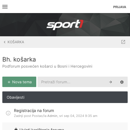
PRIJAVA
KOŠARKA
Bh. košarka
Podforum posvećen košarci u Bosni i Hercegovini
Nova tema
Obavijesti
Registracija na forum
Zadnji post Postao/la
Admin
,
sri sep 04, 2024 9:35 am
Uvjeti korištenja foruma