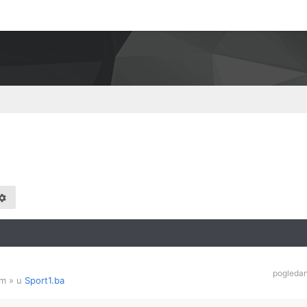
pogleda
am
» u
Sport1.ba