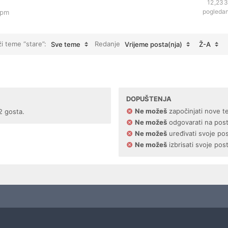
12,233
pogleda
 pm
ži teme “stare”:
Redanje
Sve teme
Vrijeme posta(nja)
Ž-A
DOPUŠTENJA
Ne možeš
započinjati nove t
2 gosta.
Ne možeš
odgovarati na pos
Ne možeš
uređivati svoje po
Ne možeš
izbrisati svoje pos