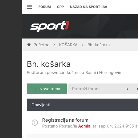
FORUM
ČPP
NAZAD NA SPORT1.BA
Početna
KOŠARKA
Bh. košarka
Bh. košarka
Podforum posvećen košarci u Bosni i Hercegovini
Nova tema
Obavijesti
Registracija na forum
Postano Postao/la
Admin
,
sri sep 04, 2024 9:35 