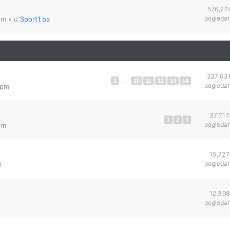
576,27
pogleda
pm
» u
Sport1.ba
237,03
1
...
10
11
12
13
14
pogleda
 pm
37,717
1
2
3
pogleda
pm
15,727
pogleda
m
12,398
pogleda