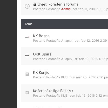
Uvjeti korištenja foruma
Postano Postao/la
Admin
,
čet feb 11, 2016 10:35 
Teme
KK Bosna
Postano Postao/la
Анарки
,
pet feb 12, 2016 2:39
OKK Spars
Postano Postao/la
Анарки
,
sri feb 10, 2016 4:35 
KK Konjic
Postano Postao/la
KLIS
,
pon mar 20, 2017 2:56 p
Košarkaška liga BiH (M)
Postano Postao/la
KLIS
,
pon feb 15, 2016 2:12 pm