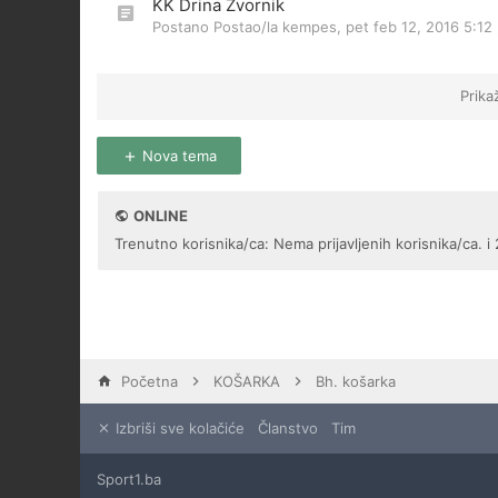
KK Drina Zvornik
Postano Postao/la
kempes
,
pet feb 12, 2016 5:12
Prika
Nova tema
ONLINE
Trenutno korisnika/ca: Nema prijavljenih korisnika/ca. i 
Početna
KOŠARKA
Bh. košarka
Izbriši sve kolačiće
Članstvo
Tim
Sport1.ba