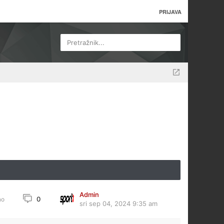
PRIJAVA
Pretražnik...
Admin
0
no
sri sep 04, 2024 9:35 am