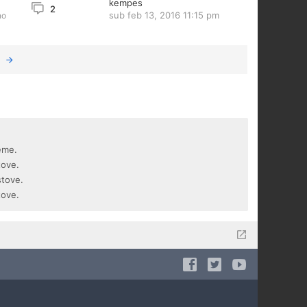
kempes
2
sub feb 13, 2016 11:15 pm
no
eme.
tove.
stove.
tove.