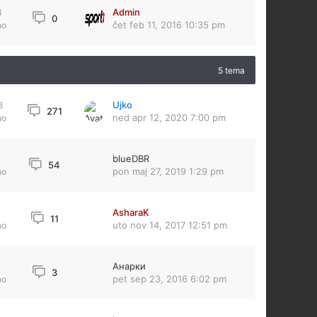
Admin
4
0
čet feb 11, 2016 10:35 pm
no
5 tema
Ujko
8
271
ned apr 12, 2020 7:00 pm
no
blueDBR
54
pon maj 27, 2019 1:29 pm
no
AsharaK
11
uto nov 14, 2017 12:51 pm
no
Анарки
3
pet sep 23, 2016 6:02 pm
no