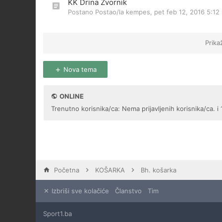
KK Drina Zvornik
Postano Postao/la
kempes
,
pet feb 12, 2016 5:12
Prika
Nova tema
ONLINE
Trenutno korisnika/ca: Nema prijavljenih korisnika/ca. i 
Početna
KOŠARKA
Bh. košarka
Izbriši sve kolačiće
Članstvo
Tim
Sport1.ba