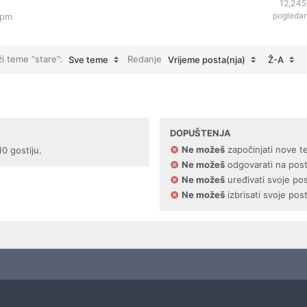
12,245
pogleda
 pm
ži teme “stare”:
Redanje
Sve teme
Vrijeme posta(nja)
Ž-A
DOPUŠTENJA
Ne možeš
započinjati nove t
10 gostiju.
Ne možeš
odgovarati na pos
Ne možeš
uređivati svoje po
Ne možeš
izbrisati svoje pos