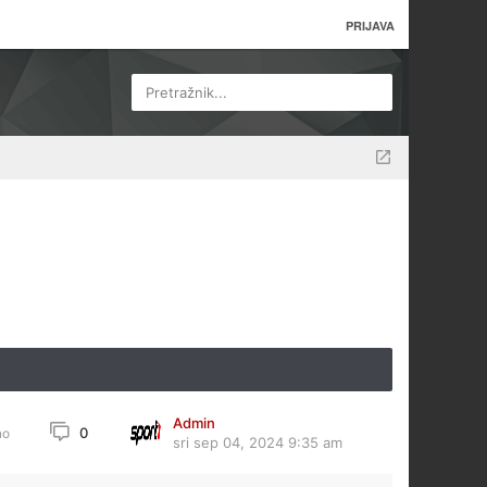
PRIJAVA
Pretražnik...
Admin
0
no
sri sep 04, 2024 9:35 am