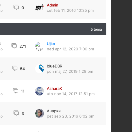
Admin
3
0
čet feb 11, 2016 10:35 pm
no
5 tema
Ujko
6
271
ned apr 12, 2020 7:00 pm
no
blueDBR
54
pon maj 27, 2019 1:29 pm
no
AsharaK
11
uto nov 14, 2017 12:51 pm
no
Анарки
3
pet sep 23, 2016 6:02 pm
no