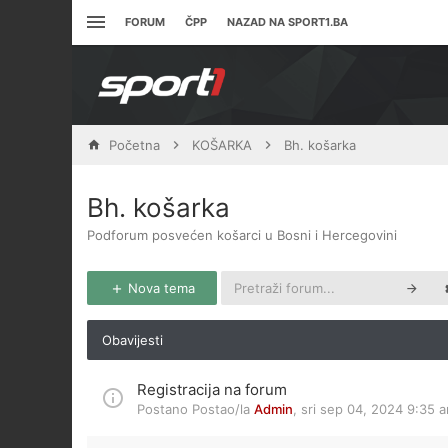
FORUM
ČPP
NAZAD NA SPORT1.BA
Početna
KOŠARKA
Bh. košarka
Bh. košarka
Podforum posvećen košarci u Bosni i Hercegovini
Nova tema
Obavijesti
Registracija na forum
Postano Postao/la
Admin
,
sri sep 04, 2024 9:35 