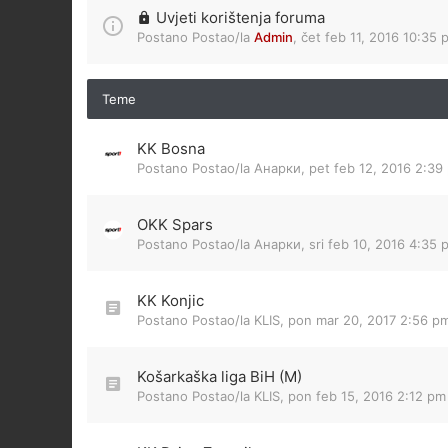
Uvjeti korištenja foruma
Postano Postao/la
Admin
,
čet feb 11, 2016 10:35 
Teme
KK Bosna
Postano Postao/la
Анарки
,
pet feb 12, 2016 2:39
OKK Spars
Postano Postao/la
Анарки
,
sri feb 10, 2016 4:35 
KK Konjic
Postano Postao/la
KLIS
,
pon mar 20, 2017 2:56 p
Košarkaška liga BiH (M)
Postano Postao/la
KLIS
,
pon feb 15, 2016 2:12 pm