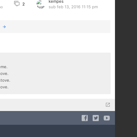
kempes
2
sub feb 13, 2016 11:15 pm
no
eme.
tove.
stove.
tove.