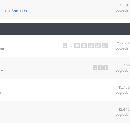
576,81
pogleda
pm
» u
Sport1.ba
237,23
1
...
10
11
12
13
14
pogleda
 pm
37,756
1
2
3
pogleda
pm
15,738
pogleda
m
12,413
pogleda