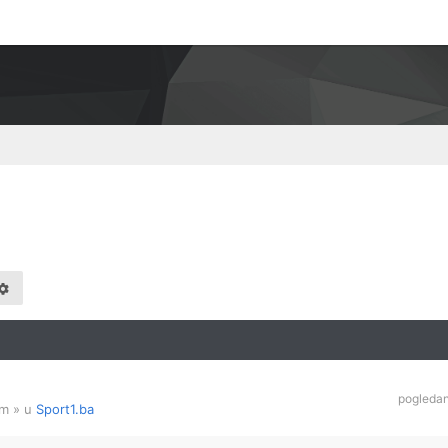
pogleda
am
» u
Sport1.ba