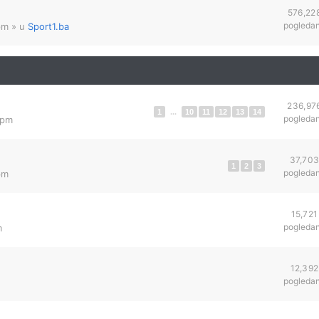
576,22
pogleda
pm
» u
Sport1.ba
236,97
1
...
10
11
12
13
14
pogleda
 pm
37,70
1
2
3
pogleda
pm
15,721
pogleda
m
12,392
pogleda