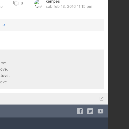
kempes
2
sub feb 13, 2016 11:15 pm
no
eme.
tove.
stove.
tove.