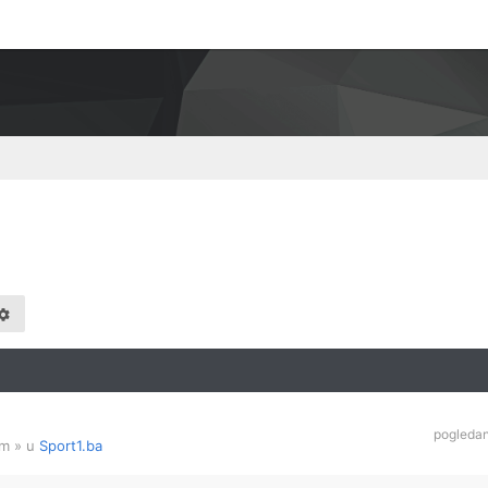
pogleda
am
» u
Sport1.ba