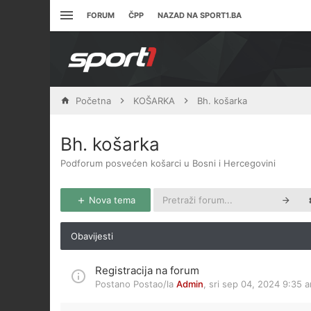
FORUM
ČPP
NAZAD NA SPORT1.BA
Početna
KOŠARKA
Bh. košarka
Bh. košarka
Podforum posvećen košarci u Bosni i Hercegovini
Nova tema
Obavijesti
Registracija na forum
Postano Postao/la
Admin
,
sri sep 04, 2024 9:35 