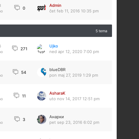
Admin
8
0
čet feb 11, 2016 10:35 pm
no
5 tema
Ujko
6
271
ned apr 12, 2020 7:00 pm
no
blueDBR
3
54
pon maj 27, 2019 1:29 pm
no
AsharaK
11
uto nov 14, 2017 12:51 pm
no
Анарки
3
pet sep 23, 2016 6:02 pm
no