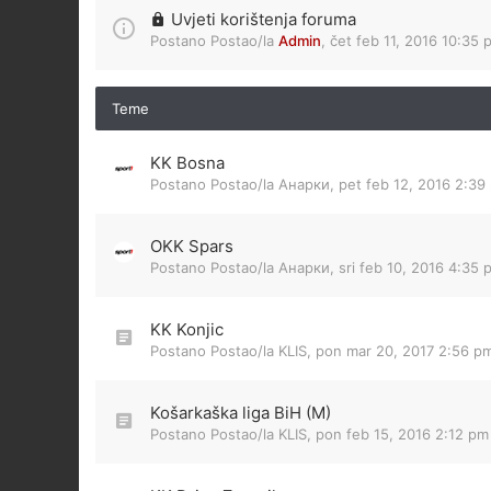
Uvjeti korištenja foruma
Postano Postao/la
Admin
,
čet feb 11, 2016 10:35 
Teme
KK Bosna
Postano Postao/la
Анарки
,
pet feb 12, 2016 2:39
OKK Spars
Postano Postao/la
Анарки
,
sri feb 10, 2016 4:35 
KK Konjic
Postano Postao/la
KLIS
,
pon mar 20, 2017 2:56 p
Košarkaška liga BiH (M)
Postano Postao/la
KLIS
,
pon feb 15, 2016 2:12 pm