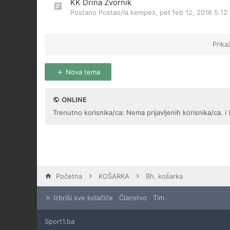
KK Drina Zvornik
Postano Postao/la
kempes
,
pet feb 12, 2016 5:12
Prika
Nova tema
ONLINE
Trenutno korisnika/ca: Nema prijavljenih korisnika/ca. i 
Početna
KOŠARKA
Bh. košarka
Izbriši sve kolačiće
Članstvo
Tim
Sport1.ba