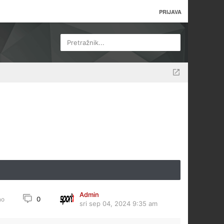
PRIJAVA
Pretražnik...
Admin
0
no
sri sep 04, 2024 9:35 am