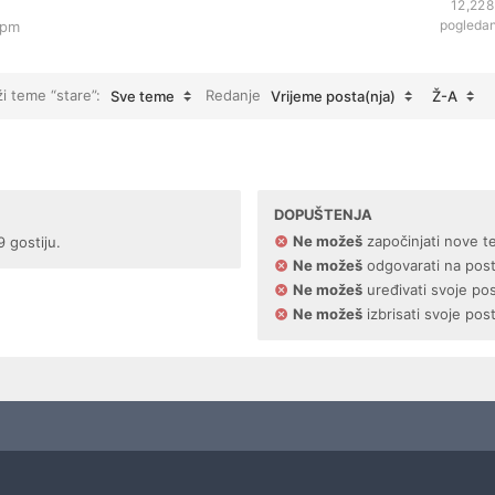
12,228
pogleda
 pm
ži teme “stare”:
Redanje
Sve teme
Vrijeme posta(nja)
Ž-A
DOPUŠTENJA
Ne možeš
započinjati nove t
9 gostiju.
Ne možeš
odgovarati na pos
Ne možeš
uređivati svoje po
Ne možeš
izbrisati svoje pos