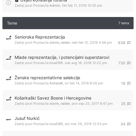
Zadnji post Postao/la
Admin
,
čet feb 11, 2016 10:35 pm
Teme
7 tema
Seniorska Reprezentacija
Zadnji post Postao/la
storm_raider
,
ned feb 10, 2019 4:48 pm
638
Mlade reprezentacije, i potencijalni superstarovi
Zadnji post Postao/la
blueDBR
,
sub avg 18, 2018 12:22 pm
730
Ženske reprezentativne selekcije
Zadnji post Postao/la
AsharaK
,
sri feb 14, 2018 8:26 pm
19
Košarkaški Savez Bosne i Hercegovine
Zadnji post Postao/la
storm_raider
,
pon sep 25, 2017 8:47 pm
25
Jusuf Nurkić
Zadnji post Postao/la
blueDBR
,
uto mar 26, 2019 12:53 pm
34