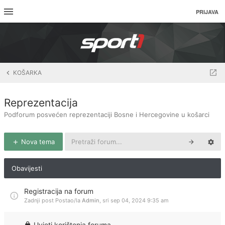
PRIJAVA
KOŠARKA
Reprezentacija
Podforum posvećen reprezentaciji Bosne i Hercegovine u košarci
Nova tema
Obavijesti
Registracija na forum
Zadnji post Postao/la
Admin
,
sri sep 04, 2024 9:35 am
Uvjeti korištenja foruma