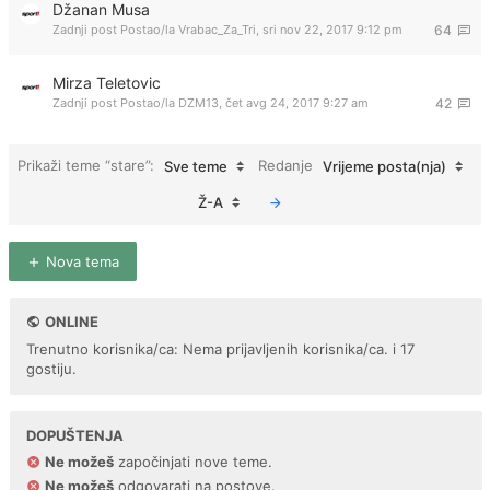
Džanan Musa
Zadnji post Postao/la
Vrabac_Za_Tri
,
sri nov 22, 2017 9:12 pm
64
Mirza Teletovic
Zadnji post Postao/la
DZM13
,
čet avg 24, 2017 9:27 am
42
Prikaži teme “stare”:
Redanje
Sve teme
Vrijeme posta(nja)
Ž-A
Nova tema
ONLINE
Trenutno korisnika/ca: Nema prijavljenih korisnika/ca. i 17
gostiju.
DOPUŠTENJA
Ne možeš
započinjati nove teme.
Ne možeš
odgovarati na postove.