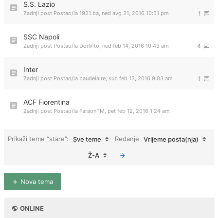
S.S. Lazio
Zadnji post Postao/la
1921.ba
,
ned avg 21, 2016 10:51 pm
1
SSC Napoli
Zadnji post Postao/la
DonVito
,
ned feb 14, 2016 10:43 am
4
Inter
Zadnji post Postao/la
baudelaire
,
sub feb 13, 2016 9:03 am
1
ACF Fiorentina
Zadnji post Postao/la
FaraonTM
,
pet feb 12, 2016 1:24 am
Prikaži teme “stare”:
Redanje
Sve teme
Vrijeme posta(nja)
Ž-A
Nova tema
ONLINE