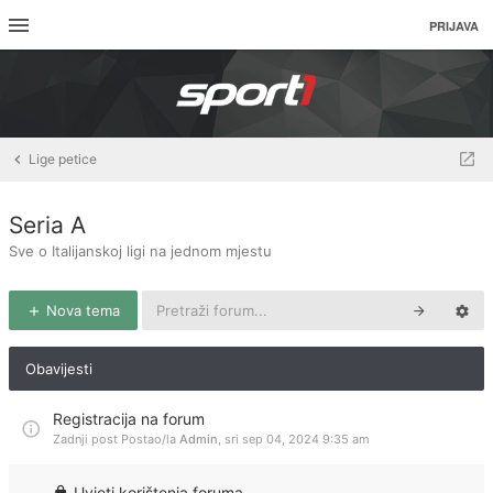
PRIJAVA
Lige petice
Seria A
Sve o Italijanskoj ligi na jednom mjestu
Nova tema
Obavijesti
Registracija na forum
Zadnji post Postao/la
Admin
,
sri sep 04, 2024 9:35 am
Uvjeti korištenja foruma