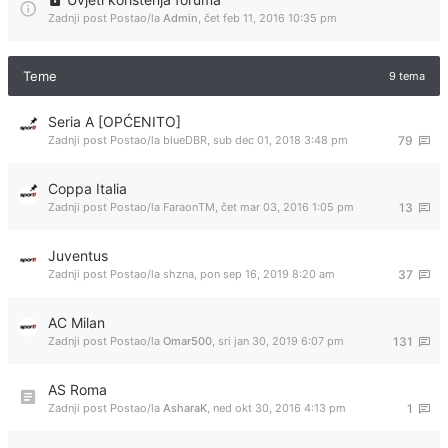
Zadnji post Postao/la
Admin
,
čet feb 11, 2016 10:35 pm
Teme
9 tema
Seria A [OPĆENITO]
Zadnji post Postao/la
blueDBR
,
sub dec 01, 2018 3:48 pm
79
Coppa Italia
Zadnji post Postao/la
FaraonTM
,
čet mar 03, 2016 1:05 pm
13
Juventus
Zadnji post Postao/la
shzna
,
pon sep 16, 2019 8:20 am
37
AC Milan
Zadnji post Postao/la
Omar500
,
sri jan 30, 2019 6:07 pm
131
AS Roma
Zadnji post Postao/la
AsharaK
,
ned okt 30, 2016 4:13 pm
1