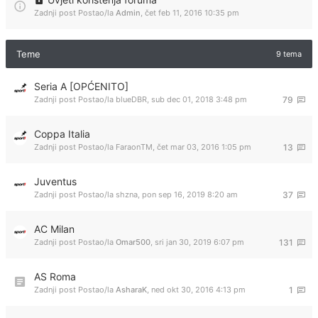
Zadnji post Postao/la
Admin
,
čet feb 11, 2016 10:35 pm
Teme
9 tema
Seria A [OPĆENITO]
Zadnji post Postao/la
blueDBR
,
sub dec 01, 2018 3:48 pm
79
Coppa Italia
Zadnji post Postao/la
FaraonTM
,
čet mar 03, 2016 1:05 pm
13
Juventus
Zadnji post Postao/la
shzna
,
pon sep 16, 2019 8:20 am
37
AC Milan
Zadnji post Postao/la
Omar500
,
sri jan 30, 2019 6:07 pm
131
AS Roma
Zadnji post Postao/la
AsharaK
,
ned okt 30, 2016 4:13 pm
1