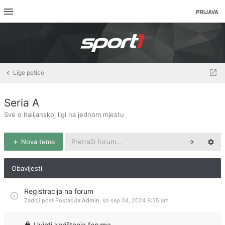
PRIJAVA
Lige petice
Seria A
Sve o Italijanskoj ligi na jednom mjestu
Nova tema
Obavijesti
Registracija na forum
Zadnji post Postao/la
Admin
,
sri sep 04, 2024 9:35 am
Uvjeti korištenja foruma