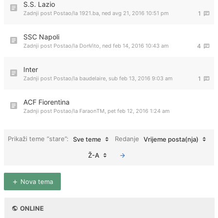
S.S. Lazio
Zadnji post Postao/la
1921.ba
,
ned avg 21, 2016 10:51 pm
1
SSC Napoli
Zadnji post Postao/la
DonVito
,
ned feb 14, 2016 10:43 am
4
Inter
Zadnji post Postao/la
baudelaire
,
sub feb 13, 2016 9:03 am
1
ACF Fiorentina
Zadnji post Postao/la
FaraonTM
,
pet feb 12, 2016 1:24 am
Prikaži teme “stare”:
Redanje
Sve teme
Vrijeme posta(nja)
Ž-A
Nova tema
ONLINE