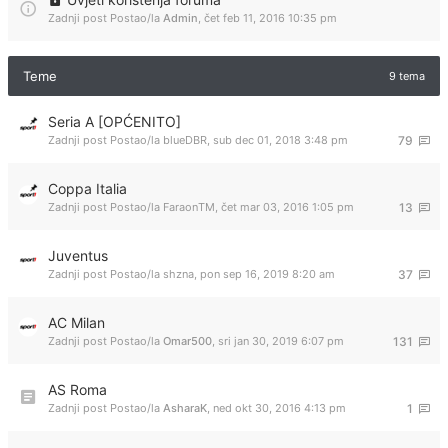
Zadnji post Postao/la
Admin
,
čet feb 11, 2016 10:35 pm
Teme
9 tema
Seria A [OPĆENITO]
Zadnji post Postao/la
blueDBR
,
sub dec 01, 2018 3:48 pm
79
Coppa Italia
Zadnji post Postao/la
FaraonTM
,
čet mar 03, 2016 1:05 pm
13
Juventus
Zadnji post Postao/la
shzna
,
pon sep 16, 2019 8:20 am
37
AC Milan
Zadnji post Postao/la
Omar500
,
sri jan 30, 2019 6:07 pm
131
AS Roma
Zadnji post Postao/la
AsharaK
,
ned okt 30, 2016 4:13 pm
1