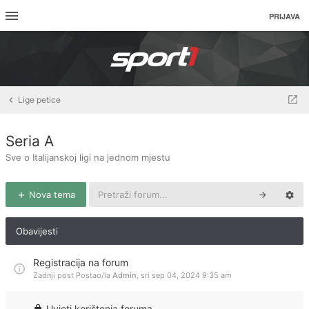
PRIJAVA
Lige petice
Seria A
Sve o Italijanskoj ligi na jednom mjestu
Nova tema
Obavijesti
Registracija na forum
Zadnji post Postao/la
Admin
,
sri sep 04, 2024 9:35 am
Uvjeti korištenja foruma