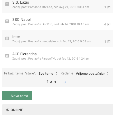
S.S. Lazio
Zadnji post Postao/la
1921.ba
,
ned avg 21, 2016 10:51 pm
1
SSC Napoli
Zadnji post Postao/la
DonVito
,
ned feb 14, 2016 10:43 am
4
Inter
Zadnji post Postao/la
baudelaire
,
sub feb 13, 2016 9:03 am
1
ACF Fiorentina
Zadnji post Postao/la
FaraonTM
,
pet feb 12, 2016 1:24 am
Prikaži teme “stare”:
Redanje
Sve teme
Vrijeme posta(nja)
Ž-A
Nova tema
ONLINE