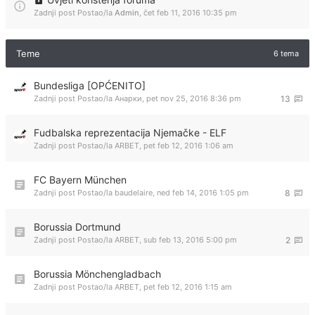
Zadnji post Postao/la
Admin
,
čet feb 11, 2016 10:35 pm
Teme
6 tema
Bundesliga [OPĆENITO]
Zadnji post Postao/la
Анарки
,
pet nov 25, 2016 8:36 pm
13
Fudbalska reprezentacija Njemačke - ELF
Zadnji post Postao/la
ARBET
,
pet feb 12, 2016 1:06 am
FC Bayern München
Zadnji post Postao/la
baudelaire
,
ned feb 14, 2016 1:05 pm
8
Borussia Dortmund
Zadnji post Postao/la
ARBET
,
sub feb 13, 2016 5:00 pm
2
Borussia Mönchengladbach
Zadnji post Postao/la
ARBET
,
pet feb 12, 2016 1:15 am