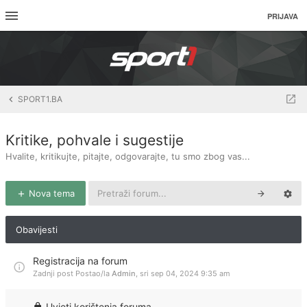
PRIJAVA
SPORT1.BA
Kritike, pohvale i sugestije
Hvalite, kritikujte, pitajte, odgovarajte, tu smo zbog vas...
Nova tema
Obavijesti
Registracija na forum
Zadnji post Postao/la
Admin
,
sri sep 04, 2024 9:35 am
Uvjeti korištenja foruma