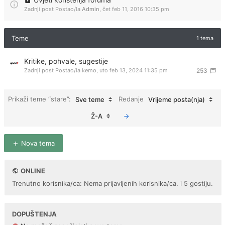
Zadnji post Postao/la
Admin
,
čet feb 11, 2016 10:35 pm
Teme
1 tema
Kritike, pohvale, sugestije
Zadnji post Postao/la
kemo
,
uto feb 13, 2024 11:35 pm
253
Prikaži teme “stare”:
Redanje
Sve teme
Vrijeme posta(nja)
Ž-A
Nova tema
ONLINE
Trenutno korisnika/ca: Nema prijavljenih korisnika/ca. i 5 gostiju.
DOPUŠTENJA