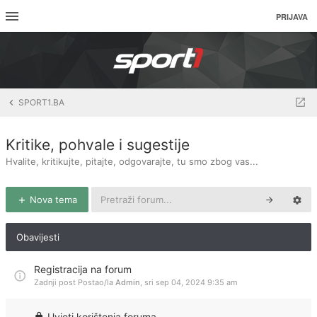
PRIJAVA
SPORT1.BA
Kritike, pohvale i sugestije
Hvalite, kritikujte, pitajte, odgovarajte, tu smo zbog vas...
Nova tema
Obavijesti
Registracija na forum
Zadnji post Postao/la
Admin
,
sri sep 04, 2024 9:35 am
Uvjeti korištenja foruma