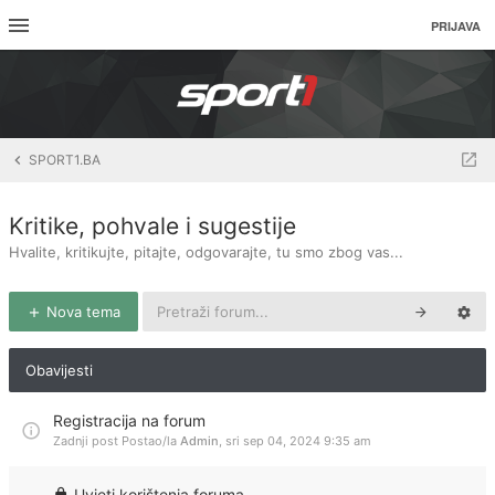
PRIJAVA
SPORT1.BA
Kritike, pohvale i sugestije
Hvalite, kritikujte, pitajte, odgovarajte, tu smo zbog vas...
Nova tema
Obavijesti
Registracija na forum
Zadnji post Postao/la
Admin
,
sri sep 04, 2024 9:35 am
Uvjeti korištenja foruma