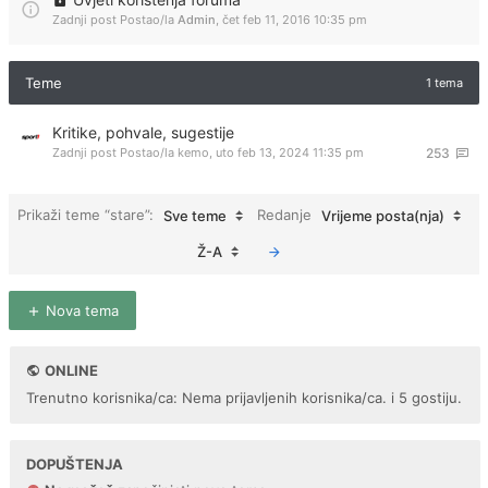
Zadnji post Postao/la
Admin
,
čet feb 11, 2016 10:35 pm
Teme
1 tema
Kritike, pohvale, sugestije
Zadnji post Postao/la
kemo
,
uto feb 13, 2024 11:35 pm
253
Prikaži teme “stare”:
Redanje
Sve teme
Vrijeme posta(nja)
Ž-A
Nova tema
ONLINE
Trenutno korisnika/ca: Nema prijavljenih korisnika/ca. i 5 gostiju.
DOPUŠTENJA