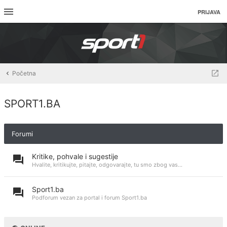
PRIJAVA
Početna
SPORT1.BA
Forumi
Kritike, pohvale i sugestije
Hvalite, kritikujte, pitajte, odgovarajte, tu smo zbog vas...
Sport1.ba
Podforum vezan za portal i forum Sport1.ba