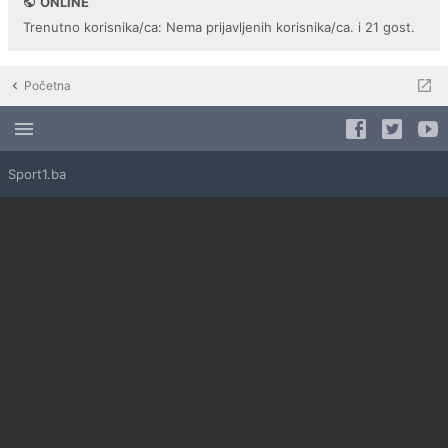
ONLINE
Trenutno korisnika/ca: Nema prijavljenih korisnika/ca. i 21 gost.
Početna
Sport1.ba