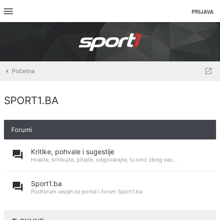
PRIJAVA
Početna
SPORT1.BA
Forumi
Kritike, pohvale i sugestije
Hvalite, kritikujte, pitajte, odgovarajte, tu smo zbog vas...
Sport1.ba
Podforum vezan za portal i forum Sport1.ba