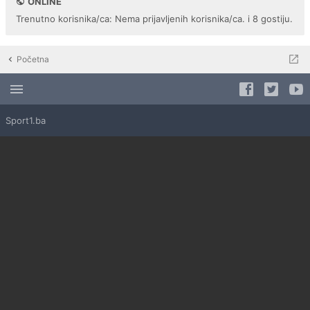
ONLINE
Trenutno korisnika/ca: Nema prijavljenih korisnika/ca. i 8 gostiju.
Početna
Sport1.ba