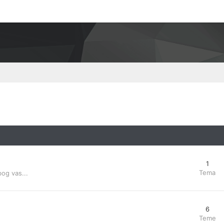
1
Tema
bog vas...
6
Teme