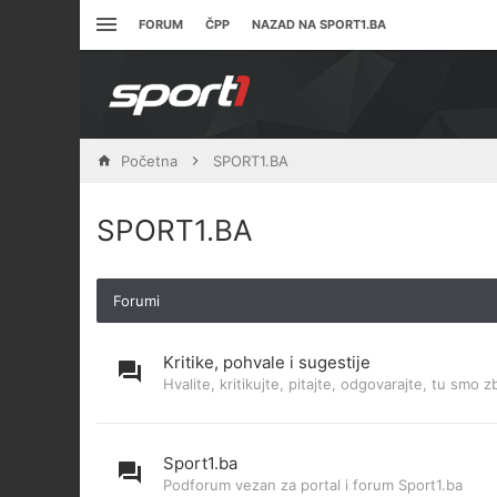
FORUM
ČPP
NAZAD NA SPORT1.BA
Početna
SPORT1.BA
SPORT1.BA
Forumi
Kritike, pohvale i sugestije
Hvalite, kritikujte, pitajte, odgovarajte, tu smo z
Sport1.ba
Podforum vezan za portal i forum Sport1.ba