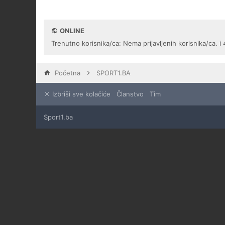
ONLINE
Trenutno korisnika/ca: Nema prijavljenih korisnika/ca. i 
Početna
SPORT1.BA
Izbriši sve kolačiće
Članstvo
Tim
Sport1.ba