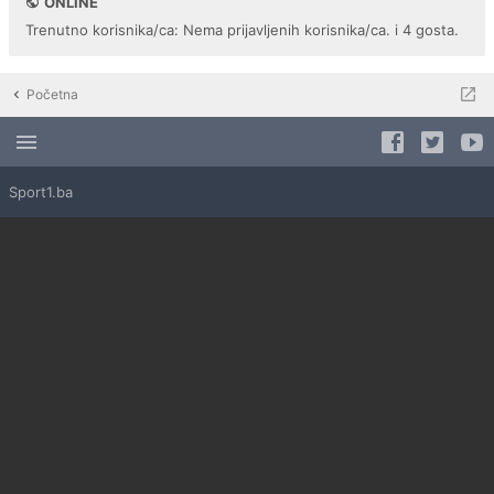
ONLINE
Trenutno korisnika/ca: Nema prijavljenih korisnika/ca. i 4 gosta.
Početna
Sport1.ba