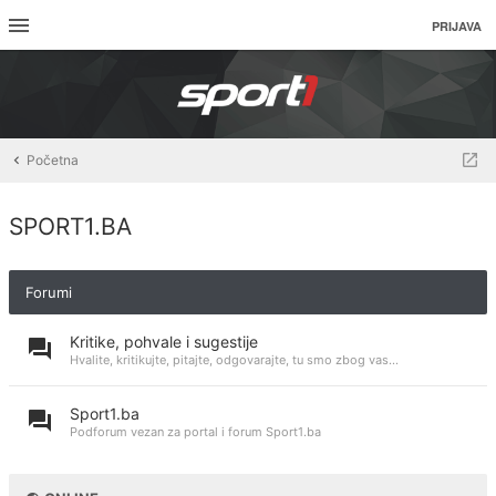
PRIJAVA
Početna
SPORT1.BA
Forumi
Kritike, pohvale i sugestije
Hvalite, kritikujte, pitajte, odgovarajte, tu smo zbog vas...
Sport1.ba
Podforum vezan za portal i forum Sport1.ba