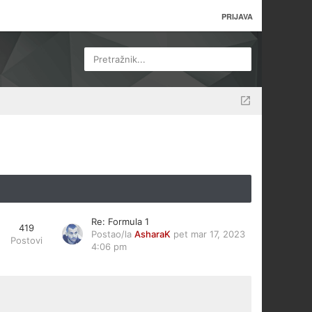
PRIJAVA
Pretražnik...
Re: Formula 1
419
Postao/la
AsharaK
pet mar 17, 2023
Postovi
4:06 pm