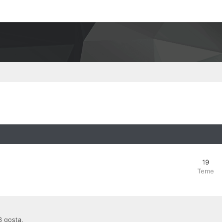
19
Teme
3 gosta.