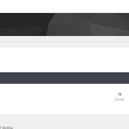
19
Teme
2 gosta.