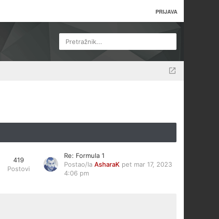
PRIJAVA
Pretražnik...
Re: Formula 1
419
Postao/la
AsharaK
pet mar 17, 2023
Postovi
4:06 pm