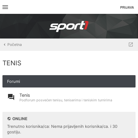
PRIJAVA
Početna
TENIS
Forumi
Tenis
Podforum posvećen tenisu, teniserima i teniskim turnirima
ONLINE
Trenutno korisnika/ca: Nema prijavljenih korisnika/ca. i 30
gostiju.