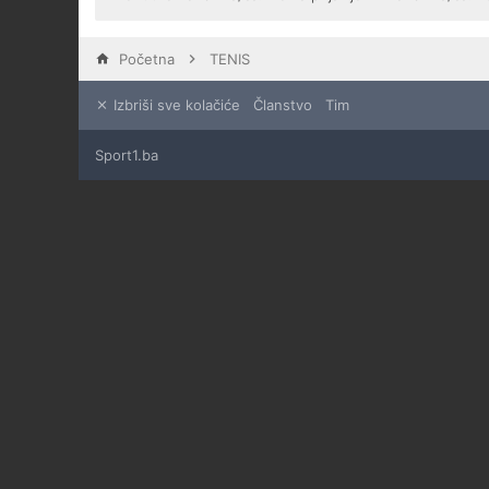
Početna
TENIS
Izbriši sve kolačiće
Članstvo
Tim
Sport1.ba