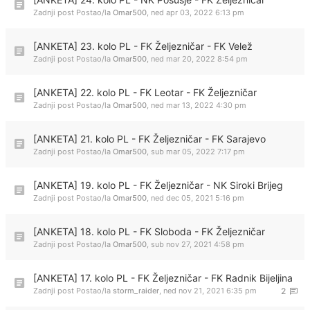
Zadnji post Postao/la
Omar500
,
ned apr 03, 2022 6:13 pm
[ANKETA] 23. kolo PL - FK Željezničar - FK Velež
Zadnji post Postao/la
Omar500
,
ned mar 20, 2022 8:54 pm
[ANKETA] 22. kolo PL - FK Leotar - FK Željezničar
Zadnji post Postao/la
Omar500
,
ned mar 13, 2022 4:30 pm
[ANKETA] 21. kolo PL - FK Željezničar - FK Sarajevo
Zadnji post Postao/la
Omar500
,
sub mar 05, 2022 7:17 pm
[ANKETA] 19. kolo PL - FK Željezničar - NK Siroki Brijeg
Zadnji post Postao/la
Omar500
,
ned dec 05, 2021 5:16 pm
[ANKETA] 18. kolo PL - FK Sloboda - FK Željezničar
Zadnji post Postao/la
Omar500
,
sub nov 27, 2021 4:58 pm
[ANKETA] 17. kolo PL - FK Željezničar - FK Radnik Bijeljina
Zadnji post Postao/la
storm_raider
,
ned nov 21, 2021 6:35 pm
2