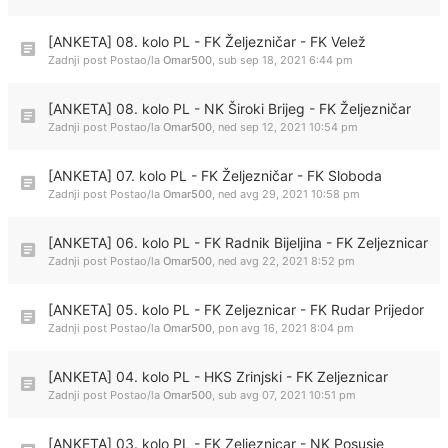
[ANKETA] 08. kolo PL - FK Željezničar - FK Velež
Zadnji post Postao/la
Omar500
,
sub sep 18, 2021 6:44 pm
[ANKETA] 08. kolo PL - NK Široki Brijeg - FK Željezničar
Zadnji post Postao/la
Omar500
,
ned sep 12, 2021 10:54 pm
[ANKETA] 07. kolo PL - FK Željezničar - FK Sloboda
Zadnji post Postao/la
Omar500
,
ned avg 29, 2021 10:58 pm
[ANKETA] 06. kolo PL - FK Radnik Bijeljina - FK Zeljeznicar
Zadnji post Postao/la
Omar500
,
ned avg 22, 2021 8:52 pm
[ANKETA] 05. kolo PL - FK Zeljeznicar - FK Rudar Prijedor
Zadnji post Postao/la
Omar500
,
pon avg 16, 2021 8:04 pm
[ANKETA] 04. kolo PL - HKS Zrinjski - FK Zeljeznicar
Zadnji post Postao/la
Omar500
,
sub avg 07, 2021 10:51 pm
[ANKETA] 03. kolo PL - FK Zeljeznicar - NK Posusje