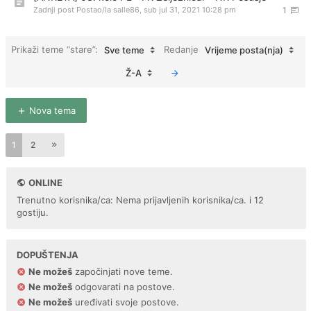
Zadnji post Postao/la
salle86
,
sub jul 31, 2021 10:28 pm
1
Prikaži teme “stare”:
Redanje
Sve teme
Vrijeme posta(nja)
Ž-A
Nova tema
1
2
ONLINE
Trenutno korisnika/ca: Nema prijavljenih korisnika/ca. i 12
gostiju.
DOPUŠTENJA
Ne možeš
započinjati nove teme.
Ne možeš
odgovarati na postove.
Ne možeš
uređivati svoje postove.