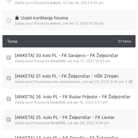
Zadnji post Postao/la
Admin
,
sri sep 04, 2024 9:35 am
Uvjeti korištenja foruma
Zadnji post Postao/la
Admin
,
čet feb 11, 2016 10:35 pm
Teme
27 tema
[ANKETA] 30 kolo PL - FK Sarajevo - FK Željezničar
Zadnji post Postao/la
Omar500
,
uto maj 10, 2022 10:50 pm
[ANKETA] 27. kolo PL - FK Željezničar - HŠK Zrinjski
Zadnji post Postao/la
cvrle_jedanesterac
,
sub apr 23, 2022 6:40 pm
1
[ANKETA] 26. kolo PL - FK Rudar Prijedor - FK Željezničar
Zadnji post Postao/la
Omar500
,
pet apr 15, 2022 5:57 pm
[ANKETA] 25. kolo PL - FK Željezničar - FK Leotar
Zadnji post Postao/la
Omar500
,
sub apr 09, 2022 5:56 pm
[ANKETA] 24. kolo PL - NK Posušje - FK Željezničar