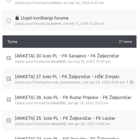
Zadnji post Postao/la
Admin
,
sri sep 04, 2024 9:35 am
Uvjeti korištenja foruma
Zadnji post Postao/la
Admin
,
čet feb 11, 2016 10:35 pm
Teme
27 tema
[ANKETA] 30 kolo PL - FK Sarajevo - FK Željezničar
Zadnji post Postao/la
Omar500
,
uto maj 10, 2022 10:50 pm
[ANKETA] 27. kolo PL - FK Željezničar - HŠK Zrinjski
Zadnji post Postao/la
cvrle_jedanesterac
,
sub apr 23, 2022 6:40 pm
1
[ANKETA] 26. kolo PL - FK Rudar Prijedor - FK Željezničar
Zadnji post Postao/la
Omar500
,
pet apr 15, 2022 5:57 pm
[ANKETA] 25. kolo PL - FK Željezničar - FK Leotar
Zadnji post Postao/la
Omar500
,
sub apr 09, 2022 5:56 pm
[ANKETA] 24. kolo PL - NK Posušje - FK Željezničar