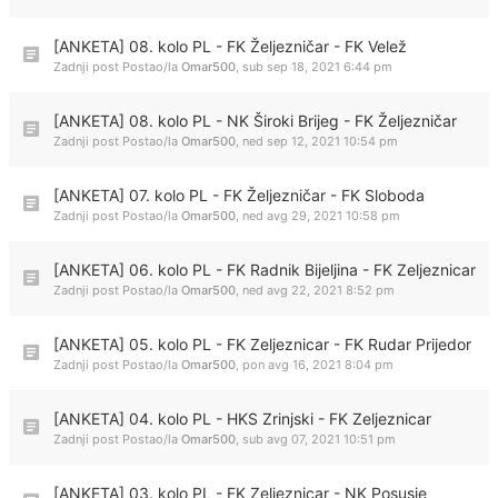
[ANKETA] 08. kolo PL - FK Željezničar - FK Velež
Zadnji post Postao/la
Omar500
,
sub sep 18, 2021 6:44 pm
[ANKETA] 08. kolo PL - NK Široki Brijeg - FK Željezničar
Zadnji post Postao/la
Omar500
,
ned sep 12, 2021 10:54 pm
[ANKETA] 07. kolo PL - FK Željezničar - FK Sloboda
Zadnji post Postao/la
Omar500
,
ned avg 29, 2021 10:58 pm
[ANKETA] 06. kolo PL - FK Radnik Bijeljina - FK Zeljeznicar
Zadnji post Postao/la
Omar500
,
ned avg 22, 2021 8:52 pm
[ANKETA] 05. kolo PL - FK Zeljeznicar - FK Rudar Prijedor
Zadnji post Postao/la
Omar500
,
pon avg 16, 2021 8:04 pm
[ANKETA] 04. kolo PL - HKS Zrinjski - FK Zeljeznicar
Zadnji post Postao/la
Omar500
,
sub avg 07, 2021 10:51 pm
[ANKETA] 03. kolo PL - FK Zeljeznicar - NK Posusje