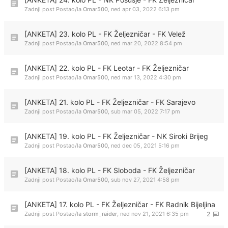
Zadnji post Postao/la
Omar500
,
ned apr 03, 2022 6:13 pm
[ANKETA] 23. kolo PL - FK Željezničar - FK Velež
Zadnji post Postao/la
Omar500
,
ned mar 20, 2022 8:54 pm
[ANKETA] 22. kolo PL - FK Leotar - FK Željezničar
Zadnji post Postao/la
Omar500
,
ned mar 13, 2022 4:30 pm
[ANKETA] 21. kolo PL - FK Željezničar - FK Sarajevo
Zadnji post Postao/la
Omar500
,
sub mar 05, 2022 7:17 pm
[ANKETA] 19. kolo PL - FK Željezničar - NK Siroki Brijeg
Zadnji post Postao/la
Omar500
,
ned dec 05, 2021 5:16 pm
[ANKETA] 18. kolo PL - FK Sloboda - FK Željezničar
Zadnji post Postao/la
Omar500
,
sub nov 27, 2021 4:58 pm
[ANKETA] 17. kolo PL - FK Željezničar - FK Radnik Bijeljina
Zadnji post Postao/la
storm_raider
,
ned nov 21, 2021 6:35 pm
2