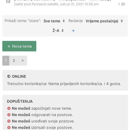
Zadnji post Postao/la
salle86
,
sub jul 31, 2021 10:28 pm
1
Prikaži teme “stare”:
Redanje
Sve teme
Vrijeme posta(nja)
Ž-A
Nova tema
1
2
ONLINE
Trenutno korisnika/ca: Nema prijavljenih korisnika/ca. i 4 gosta.
DOPUŠTENJA
Ne možeš
započinjati nove teme.
Ne možeš
odgovarati na postove.
Ne možeš
uređivati svoje postove.
Ne možeš
izbrisati svoje postove.