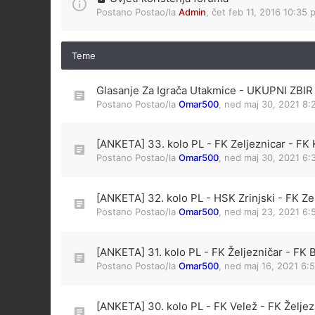
Postano Postao/la
Admin
,
čet feb 11, 2016 10:35 
Teme
Glasanje Za Igrača Utakmice - UKUPNI ZB
Postano Postao/la
Omar500
,
ned maj 30, 2021 8:
[ANKETA] 33. kolo PL - FK Zeljeznicar - FK
Postano Postao/la
Omar500
,
ned maj 30, 2021 6:
[ANKETA] 32. kolo PL - HSK Zrinjski - FK Ze
Postano Postao/la
Omar500
,
ned maj 23, 2021 6:
[ANKETA] 31. kolo PL - FK Željezničar - FK 
Postano Postao/la
Omar500
,
ned maj 16, 2021 6:
[ANKETA] 30. kolo PL - FK Velež - FK Željez