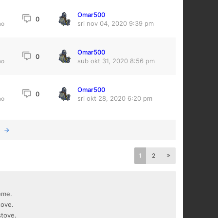
Omar500
0
sri nov 04, 2020 9:39 pm
no
Omar500
0
sub okt 31, 2020 8:56 pm
no
Omar500
0
sri okt 28, 2020 6:20 pm
no
1
2
eme.
tove.
stove.