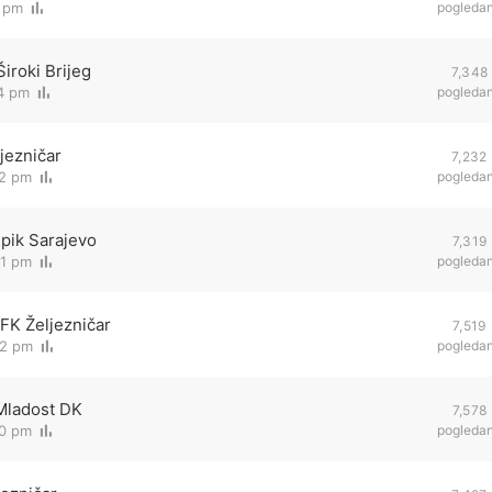
5 pm
pogleda
iroki Brijeg
7,348
54 pm
pogleda
jezničar
7,232
42 pm
pogleda
mpik Sarajevo
7,319
01 pm
pogleda
 FK Željezničar
7,519
52 pm
pogleda
 Mladost DK
7,578
50 pm
pogleda