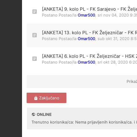
[ANKETA] 9. kolo PL - FK Sarajevo - FK Želj
Postano Postao/la
Omar500
,
sri nov 04, 2020 9:
[ANKETA] 13. kolo PL - FK Željezničar - FK 
Postano Postao/la
Omar500
,
sub okt 31, 2020 8:
[ANKETA] 6. kolo PL - FK Željezničar - HSK Z
Postano Postao/la
Omar500
,
sri okt 28, 2020 6:2
Prika
Zaključano
ONLINE
Trenutno korisnika/ca: Nema prijavljenih korisnika/ca. i 