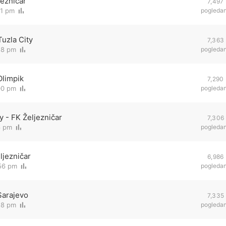
jezničar
7,497
41 pm
pogleda
Tuzla City
7,363
58 pm
pogleda
Olimpik
7,290
00 pm
pogleda
y - FK Željezničar
7,306
6 pm
pogleda
ljezničar
6,986
:56 pm
pogleda
Sarajevo
7,335
28 pm
pogleda