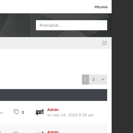
PRIJAVA
Pretražnik...
1
2
Admin
0
no
sri sep 04, 2024 9:35 am
Admin
3