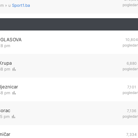
pogleda
pm
» u
Sport1.ba
IR GLASOVA
10,80
pogleda
28 pm
 Krupa
6,880
38 pm
pogleda
ljeznicar
7,101
58 pm
pogleda
Borac
7,136
55 pm
pogleda
ničar
7,334