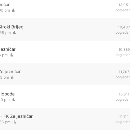
ničar
13,051
:00 pm
pogleda
iroki Brijeg
10,43
:58 pm
pogleda
jezničar
10,889
16 pm
pogleda
eljezničar
11,705
43 pm
pogleda
Sloboda
10,811
50 pm
pogleda
- FK Željezničar
11,111
:56 pm
pogleda