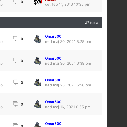
0
čet feb 11, 2016 10:35 pm
no
37 tema
Omar500
4
0
ned maj 30, 2021 8:28 pm
no
Omar500
0
ned maj 30, 2021 6:38 pm
no
Omar500
0
ned maj 23, 2021 6:58 pm
no
Omar500
0
ned maj 16, 2021 6:55 pm
no
Omar500
0