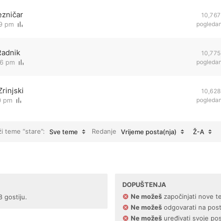
ezničar
10,767
39 pm
pogleda
Radnik
10,775
56 pm
pogleda
rinjski
10,628
0 pm
pogleda
ži teme “stare”:
Redanje
Sve teme
Vrijeme posta(nja)
Ž-A
DOPUŠTENJA
Ne možeš
započinjati nove t
8 gostiju.
Ne možeš
odgovarati na pos
Ne možeš
uređivati svoje po