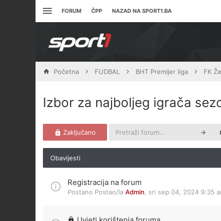
FORUM
ČPP
NAZAD NA SPORT1.BA
Početna
FUDBAL
BHT Premijer liga
FK Že
Izbor za najboljeg igrača se
Zaključano
Obavijesti
Registracija na forum
Postano Postao/la
Admin
,
sri sep 04, 2024 9:35 
Uvjeti korištenja foruma