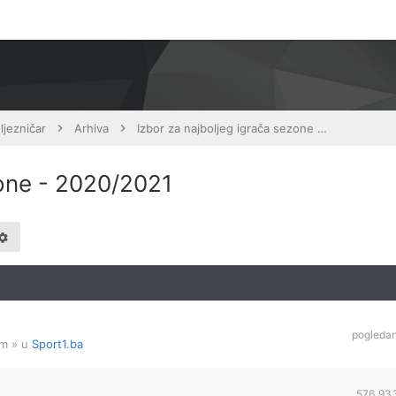
ljezničar
Arhiva
Izbor za najboljeg igrača sezone - 2020/2021
zone - 2020/2021
pogleda
am
» u
Sport1.ba
576,93