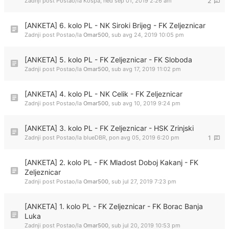
Zadnji post Postao/la
Kospa
,
ned sep 01, 2019 2:26 am
2
[ANKETA] 6. kolo PL - NK Siroki Brijeg - FK Zeljeznicar
Zadnji post Postao/la
Omar500
,
sub avg 24, 2019 10:05 pm
[ANKETA] 5. kolo PL - FK Zeljeznicar - FK Sloboda
Zadnji post Postao/la
Omar500
,
sub avg 17, 2019 11:02 pm
[ANKETA] 4. kolo PL - NK Celik - FK Zeljeznicar
Zadnji post Postao/la
Omar500
,
sub avg 10, 2019 9:24 pm
[ANKETA] 3. kolo PL - FK Zeljeznicar - HSK Zrinjski
Zadnji post Postao/la
blueDBR
,
pon avg 05, 2019 6:20 pm
1
[ANKETA] 2. kolo PL - FK Mladost Doboj Kakanj - FK
Zeljeznicar
Zadnji post Postao/la
Omar500
,
sub jul 27, 2019 7:23 pm
[ANKETA] 1. kolo PL - FK Zeljeznicar - FK Borac Banja
Luka
Zadnji post Postao/la
Omar500
,
sub jul 20, 2019 10:53 pm