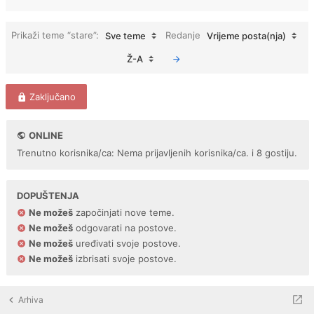
Prikaži teme “stare”:
Redanje
Sve teme
Vrijeme posta(nja)
Ž-A
Zaključano
ONLINE
Trenutno korisnika/ca: Nema prijavljenih korisnika/ca. i 8 gostiju.
DOPUŠTENJA
Ne možeš
započinjati nove teme.
Ne možeš
odgovarati na postove.
Ne možeš
uređivati svoje postove.
Ne možeš
izbrisati svoje postove.
Arhiva