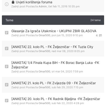
Uvjeti korištenja foruma
Zadnji post Postao/la
Admin
,
čet feb 11, 2016 10:35 pm
Teme
24 teme
Glasanje Za Igrača Utakmice - UKUPNI ZBIR GLASOVA
Zadnji post Postao/la
Omar500
,
pon jun 15, 2020 9:10 pm
4
[ANKETA] 22. kolo PL - FK Željezničar - FK Tuzla City
Zadnji post Postao/la
Omar500
,
ned mar 08, 2020 8:05 pm
[ANKETA] 1/4 Finala Kupa BiH - FK Borac Banja Luka -FK
Željezničar
Zadnji post Postao/la
Omar500
,
sri mar 04, 2020 7:59 pm
[ANKETA] 21. kolo PL - FK Zvijezda 09 - FK Željezničar
Zadnji post Postao/la
Omar500
,
sub feb 29, 2020 7:15 pm
[ANKETA] 20. kolo PL - FK Radnik Bijeljina -FK Željezničar
Zadnji post Postao/la
Omar500
,
sub feb 22, 2020 4:28 pm