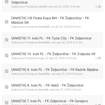
Zeljeznicar
Zadnji post Postao/la
salle86
,
pon okt 07, 2019 11:44 am
1
[ANKETA] 1/8 Finala Kupa BiH - FK Željezničar - FK
Mladost DK
Zadnji post Postao/la
Omar500
,
sri okt 02, 2019 8:10 pm
[ANKETA] 11. kolo PL - FK Tuzla City - FK Zeljeznicar
Zadnji post Postao/la
Omar500
,
sub sep 28, 2019 5:57 pm
[ANKETA] 10. kolo PL - FK Željezničar - FK Zvijezda 09
Zadnji post Postao/la
bogi
,
sri sep 25, 2019 11:50 pm
1
[ANKETA] 9. kolo PL - FK Željezničar - FK Radnik Bijeljina
Zadnji post Postao/la
Omar500
,
sub sep 21, 2019 9:32 pm
[ANKETA] 8. kolo PL - FK Velež - FK Željezničar
Zadnji post Postao/la
AsharaK
,
ned sep 15, 2019 9:43 am
[ANKETA] 7. kolo PL - FK Zeljeznicar - FK Sarajevo