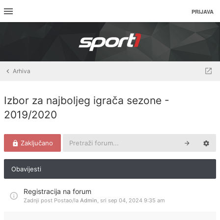
PRIJAVA
Arhiva
Izbor za najboljeg igrača sezone -
2019/2020
Zaključano
Obavijesti
Registracija na forum
Zadnji post Postao/la
Admin
,
sri sep 04, 2024 9:35 am