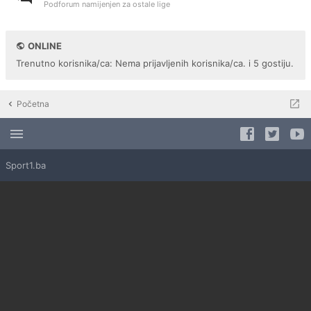
Podforum namijenjen za ostale lige
ONLINE
Trenutno korisnika/ca: Nema prijavljenih korisnika/ca. i 5 gostiju.
Početna
Sport1.ba