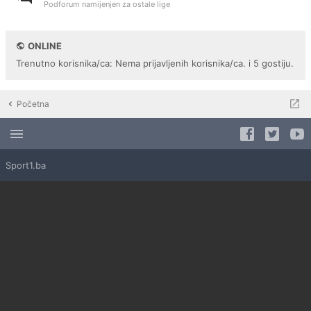
Podforum namijenjen za ostale lige
ONLINE
Trenutno korisnika/ca: Nema prijavljenih korisnika/ca. i 5 gostiju.
Početna
Sport1.ba