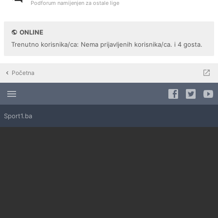
Podforum namijenjen za ostale lige
ONLINE
Trenutno korisnika/ca: Nema prijavljenih korisnika/ca. i 4 gosta.
Početna
Sport1.ba