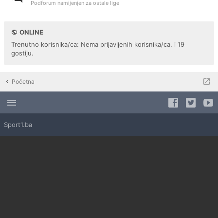
Podforum namijenjen za ostale lige
ONLINE
Trenutno korisnika/ca: Nema prijavljenih korisnika/ca. i 19
gostiju.
Početna
Sport1.ba