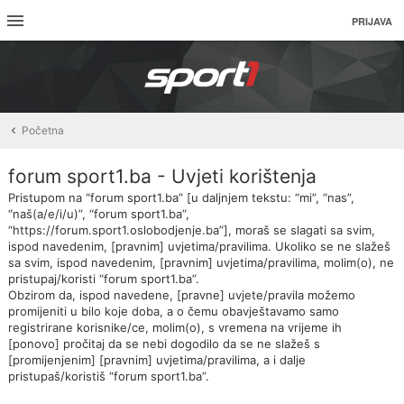
PRIJAVA
Početna
forum sport1.ba - Uvjeti korištenja
Pristupom na “forum sport1.ba” [u daljnjem tekstu: “mi”, “nas”,
“naš(a/e/i/u)”, “forum sport1.ba”,
“https://forum.sport1.oslobodjenje.ba”], moraš se slagati sa svim,
ispod navedenim, [pravnim] uvjetima/pravilima. Ukoliko se ne slažeš
sa svim, ispod navedenim, [pravnim] uvjetima/pravilima, molim(o), ne
pristupaj/koristi “forum sport1.ba”.
Obzirom da, ispod navedene, [pravne] uvjete/pravila možemo
promijeniti u bilo koje doba, a o čemu obavještavamo samo
registrirane korisnike/ce, molim(o), s vremena na vrijeme ih
[ponovo] pročitaj da se nebi dogodilo da se ne slažeš s
[promijenjenim] [pravnim] uvjetima/pravilima, a i dalje
pristupaš/koristiš “forum sport1.ba”.