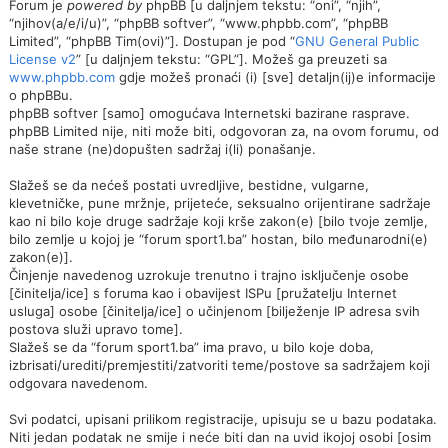
Forum je
powered by
phpBB [u daljnjem tekstu: “oni”, “njih”,
“njihov(a/e/i/u)”, “phpBB softver”, “www.phpbb.com”, “phpBB
Limited”, “phpBB Tim(ovi)”]. Dostupan je pod “
GNU General Public
License v2
” [u daljnjem tekstu: “GPL”]. Možeš ga preuzeti sa
www.phpbb.com
gdje možeš pronaći (i) [sve] detaljn(ij)e informacije
o phpBBu.
phpBB softver [samo] omogućava Internetski bazirane rasprave.
phpBB Limited nije, niti može biti, odgovoran za, na ovom forumu, od
naše strane (ne)dopušten sadržaj i(li) ponašanje.
Slažeš se da nećeš postati uvredljive, bestidne, vulgarne,
klevetničke, pune mržnje, prijeteće, seksualno orijentirane sadržaje
kao ni bilo koje druge sadržaje koji krše zakon(e) [bilo tvoje zemlje,
bilo zemlje u kojoj je “forum sport1.ba” hostan, bilo međunarodni(e)
zakon(e)].
Činjenje navedenog uzrokuje trenutno i trajno isključenje osobe
[činitelja/ice] s foruma kao i obavijest ISPu [pružatelju Internet
usluga] osobe [činitelja/ice] o učinjenom [bilježenje IP adresa svih
postova služi upravo tome].
Slažeš se da “forum sport1.ba” ima pravo, u bilo koje doba,
izbrisati/urediti/premjestiti/zatvoriti teme/postove sa sadržajem koji
odgovara navedenom.
Svi podatci, upisani prilikom registracije, upisuju se u bazu podataka.
Niti jedan podatak ne smije i neće biti dan na uvid ikojoj osobi [osim