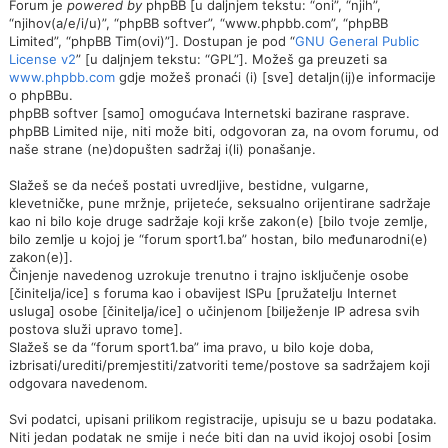
Forum je
powered by
phpBB [u daljnjem tekstu: “oni”, “njih”,
“njihov(a/e/i/u)”, “phpBB softver”, “www.phpbb.com”, “phpBB
Limited”, “phpBB Tim(ovi)”]. Dostupan je pod “
GNU General Public
License v2
” [u daljnjem tekstu: “GPL”]. Možeš ga preuzeti sa
www.phpbb.com
gdje možeš pronaći (i) [sve] detaljn(ij)e informacije
o phpBBu.
phpBB softver [samo] omogućava Internetski bazirane rasprave.
phpBB Limited nije, niti može biti, odgovoran za, na ovom forumu, od
naše strane (ne)dopušten sadržaj i(li) ponašanje.
Slažeš se da nećeš postati uvredljive, bestidne, vulgarne,
klevetničke, pune mržnje, prijeteće, seksualno orijentirane sadržaje
kao ni bilo koje druge sadržaje koji krše zakon(e) [bilo tvoje zemlje,
bilo zemlje u kojoj je “forum sport1.ba” hostan, bilo međunarodni(e)
zakon(e)].
Činjenje navedenog uzrokuje trenutno i trajno isključenje osobe
[činitelja/ice] s foruma kao i obavijest ISPu [pružatelju Internet
usluga] osobe [činitelja/ice] o učinjenom [bilježenje IP adresa svih
postova služi upravo tome].
Slažeš se da “forum sport1.ba” ima pravo, u bilo koje doba,
izbrisati/urediti/premjestiti/zatvoriti teme/postove sa sadržajem koji
odgovara navedenom.
Svi podatci, upisani prilikom registracije, upisuju se u bazu podataka.
Niti jedan podatak ne smije i neće biti dan na uvid ikojoj osobi [osim