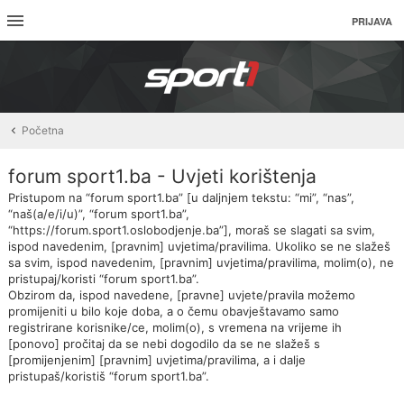
PRIJAVA
Početna
forum sport1.ba - Uvjeti korištenja
Pristupom na “forum sport1.ba” [u daljnjem tekstu: “mi”, “nas”,
“naš(a/e/i/u)”, “forum sport1.ba”,
“https://forum.sport1.oslobodjenje.ba”], moraš se slagati sa svim,
ispod navedenim, [pravnim] uvjetima/pravilima. Ukoliko se ne slažeš
sa svim, ispod navedenim, [pravnim] uvjetima/pravilima, molim(o), ne
pristupaj/koristi “forum sport1.ba”.
Obzirom da, ispod navedene, [pravne] uvjete/pravila možemo
promijeniti u bilo koje doba, a o čemu obavještavamo samo
registrirane korisnike/ce, molim(o), s vremena na vrijeme ih
[ponovo] pročitaj da se nebi dogodilo da se ne slažeš s
[promijenjenim] [pravnim] uvjetima/pravilima, a i dalje
pristupaš/koristiš “forum sport1.ba”.