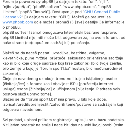
Forum je
powered by
phpBB [u daljnjem tekstu: “oni”, “njih”,
“njihov(a/e/i/u)”, “phpBB softver”, “www.phpbb.com”, “phpBB
Limited”, “phpBB Tim(ovi)”]. Dostupan je pod “
GNU General Public
License v2
” [u daljnjem tekstu: “GPL”]. Možeš ga preuzeti sa
www.phpbb.com
gdje možeš pronaći (i) [sve] detaljn(ij)e informacije
o phpBBu.
phpBB softver [samo] omogućava Internetski bazirane rasprave.
phpBB Limited nije, niti može biti, odgovoran za, na ovom forumu, od
naše strane (ne)dopušten sadržaj i(li) ponašanje.
Slažeš se da nećeš postati uvredljive, bestidne, vulgarne,
klevetničke, pune mržnje, prijeteće, seksualno orijentirane sadržaje
kao ni bilo koje druge sadržaje koji krše zakon(e) [bilo tvoje zemlje,
bilo zemlje u kojoj je “forum sport1.ba” hostan, bilo međunarodni(e)
zakon(e)].
Činjenje navedenog uzrokuje trenutno i trajno isključenje osobe
[činitelja/ice] s foruma kao i obavijest ISPu [pružatelju Internet
usluga] osobe [činitelja/ice] o učinjenom [bilježenje IP adresa svih
postova služi upravo tome].
Slažeš se da “forum sport1.ba” ima pravo, u bilo koje doba,
izbrisati/urediti/premjestiti/zatvoriti teme/postove sa sadržajem koji
odgovara navedenom.
Svi podatci, upisani prilikom registracije, upisuju se u bazu podataka.
Niti jedan podatak ne smije i neće biti dan na uvid ikojoj osobi [osim