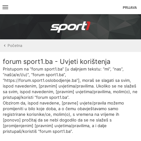
PRIJAVA
Početna
forum sport1.ba - Uvjeti korištenja
Pristupom na “forum sport1.ba” [u daljnjem tekstu: “mi”, “nas”,
“naš(a/e/i/u)”, “forum sport1.ba”,
“https://forum.sport1.oslobodjenje.ba”], moraš se slagati sa svim,
ispod navedenim, [pravnim] uvjetima/pravilima. Ukoliko se ne slažeš
sa svim, ispod navedenim, [pravnim] uvjetima/pravilima, molim(o), ne
pristupaj/koristi “forum sport1.ba”.
Obzirom da, ispod navedene, [pravne] uvjete/pravila možemo
promijeniti u bilo koje doba, a o čemu obavještavamo samo
registrirane korisnike/ce, molim(o), s vremena na vrijeme ih
[ponovo] pročitaj da se nebi dogodilo da se ne slažeš s
[promijenjenim] [pravnim] uvjetima/pravilima, a i dalje
pristupaš/koristiš “forum sport1.ba”.