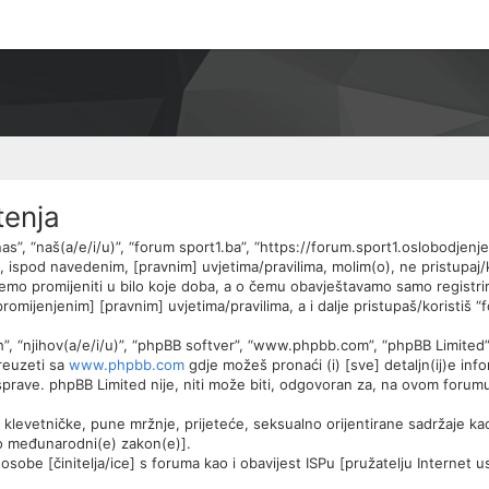
tenja
nas”, “naš(a/e/i/u)”, “forum sport1.ba”, “https://forum.sport1.oslobodjenj
, ispod navedenim, [pravnim] uvjetima/pravilima, molim(o), ne pristupaj/k
mo promijeniti u bilo koje doba, a o čemu obavještavamo samo registrir
omijenjenim] [pravnim] uvjetima/pravilima, a i dalje pristupaš/koristiš “
ih”, “njihov(a/e/i/u)”, “phpBB softver”, “www.phpbb.com”, “phpBB Limited
reuzeti sa
www.phpbb.com
gdje možeš pronaći (i) [sve] detaljn(ij)e inf
rave. phpBB Limited nije, niti može biti, odgovoran za, na ovom forumu
 klevetničke, pune mržnje, prijeteće, seksualno orijentirane sadržaje kao 
ilo međunarodni(e) zakon(e)].
sobe [činitelja/ice] s foruma kao i obavijest ISPu [pružatelju Internet us