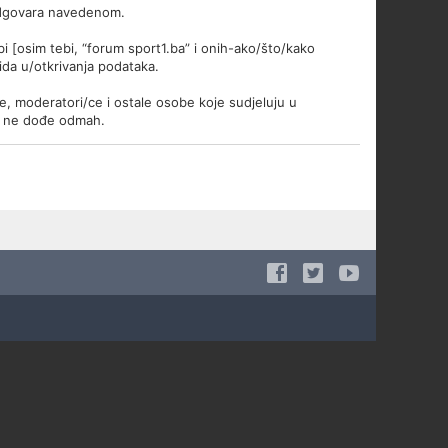
i odgovara navedenom.
obi [osim tebi, “forum sport1.ba” i onih-ako/što/kako
ida u/otkrivanja podataka.
e, moderatori/ce i ostale osobe koje sudjeluju u
il ne dođe odmah.