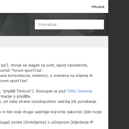
PRIJAVA
Pretražnik...
e.ba”], moraš se slagati sa svim, ispod navedenim,
oristi “forum sport1.ba”.
ane korisnike/ce, molim(o), s vremena na vrijeme ih
forum sport1.ba”.
”, “phpBB Tim(ovi)”]. Dostupan je pod “
GNU General
ormacije o phpBBu.
, od naše strane (ne)dopušten sadržaj i(li) ponašanje.
ni bilo koje druge sadržaje koji krše zakon(e) [bilo tvoje
luga] osobe [činitelja/ice] o učinjenom [bilježenje IP