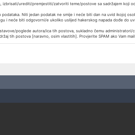
a, izbrisati/urediti/premjestiti/zatvoriti teme/postove sa sadržajem koj
zu podataka. Niti jedan podatak ne smije i neće biti dan na uvid ikojoj os
ogu i neće biti odgovorni/e ukoliko uslijed hakerskog napada dođe do uv
stavove/poglede autora/ica tih postova, sukladno čemu administratori/c
ržaj tih postova [naravno, osim vlastitih]. Provjerite SPAM ako Vam ma