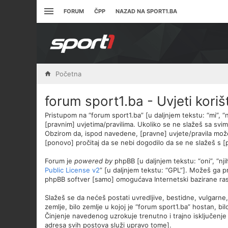
FORUM
ČPP
NAZAD NA SPORT1.BA
Početna
forum sport1.ba - Uvjeti koriš
Pristupom na “forum sport1.ba” [u daljnjem tekstu: “mi”, “
[pravnim] uvjetima/pravilima. Ukoliko se ne slažeš sa svim
Obzirom da, ispod navedene, [pravne] uvjete/pravila može
[ponovo] pročitaj da se nebi dogodilo da se ne slažeš s [pr
Forum je
powered by
phpBB [u daljnjem tekstu: “oni”, “nj
Public License v2
” [u daljnjem tekstu: “GPL”]. Možeš ga p
phpBB softver [samo] omogućava Internetski bazirane rasp
Slažeš se da nećeš postati uvredljive, bestidne, vulgarne,
zemlje, bilo zemlje u kojoj je “forum sport1.ba” hostan, b
Činjenje navedenog uzrokuje trenutno i trajno isključenje o
adresa svih postova služi upravo tome].