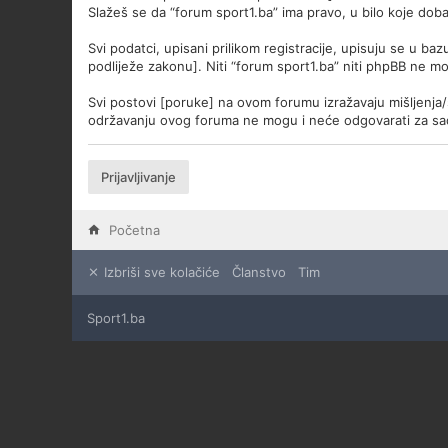
Slažeš se da “forum sport1.ba” ima pravo, u bilo koje dob
Svi podatci, upisani prilikom registracije, upisuju se u ba
podliježe zakonu]. Niti “forum sport1.ba” niti phpBB ne m
Svi postovi [poruke] na ovom forumu izražavaju mišljenja/
održavanju ovog foruma ne mogu i neće odgovarati za sad
Prijavljivanje
Početna
Izbriši sve kolačiće
Članstvo
Tim
Sport1.ba