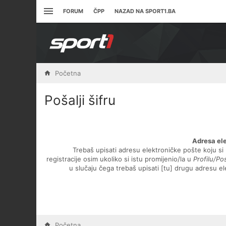
FORUM
ČPP
NAZAD NA SPORT1.BA
Početna
Pošalji šifru
Adresa el
Trebaš upisati adresu elektroničke pošte koju si 
registracije osim ukoliko si istu promijenio/la u
Profilu/P
u slučaju čega trebaš upisati [tu] drugu adresu e
Početna