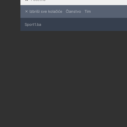
Izbriši sve kolačiće
Članstvo
Tim
Sport1.ba