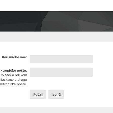
Korisničko ime:
ektroničke pošte:
upisao/la prilikom
ostavkama
u drugu
lektroničke pošte.