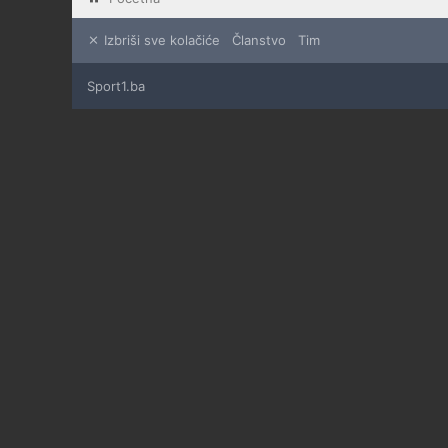
Izbriši sve kolačiće
Članstvo
Tim
Sport1.ba