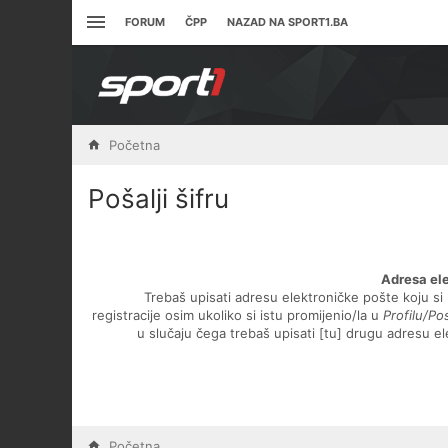
FORUM
ČPP
NAZAD NA SPORT1.BA
Početna
Pošalji šifru
Adresa el
Trebaš upisati adresu elektroničke pošte koju si 
registracije osim ukoliko si istu promijenio/la u
Profilu/P
u slučaju čega trebaš upisati [tu] drugu adresu e
Početna