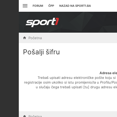
FORUM
ČPP
NAZAD NA SPORT1.BA
Početna
Pošalji šifru
Adresa el
Trebaš upisati adresu elektroničke pošte koju si 
registracije osim ukoliko si istu promijenio/la u
Profilu/P
u slučaju čega trebaš upisati [tu] drugu adresu e
Početna