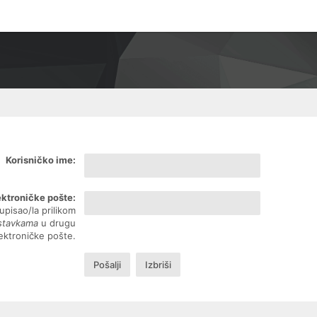
Korisničko ime:
ektroničke pošte:
upisao/la prilikom
ostavkama
u drugu
lektroničke pošte.