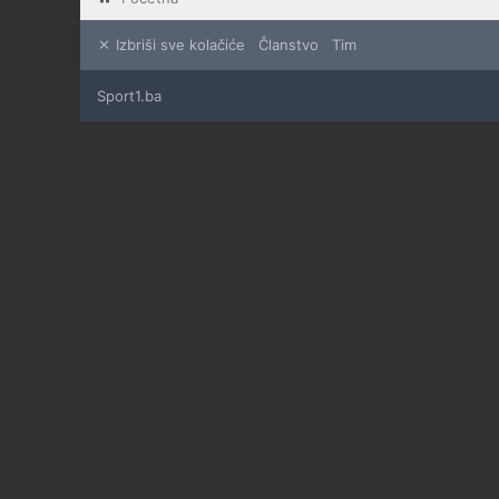
Izbriši sve kolačiće
Članstvo
Tim
Sport1.ba