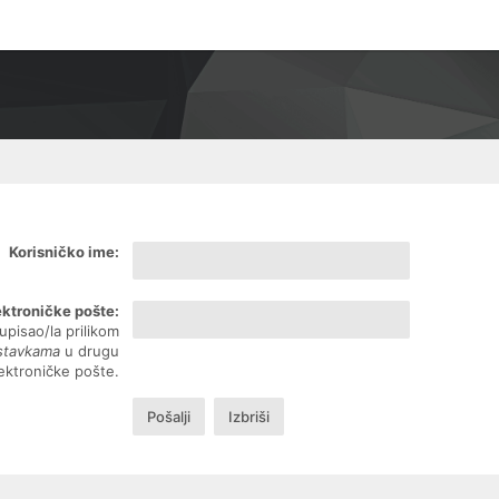
Korisničko ime:
ektroničke pošte:
upisao/la prilikom
ostavkama
u drugu
lektroničke pošte.