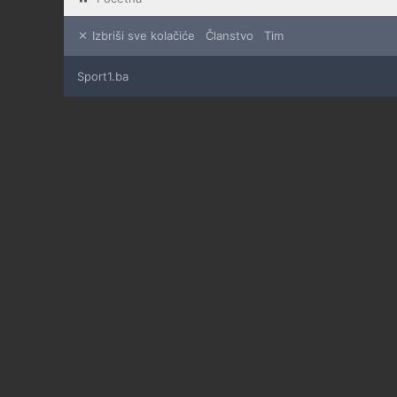
Izbriši sve kolačiće
Članstvo
Tim
Sport1.ba