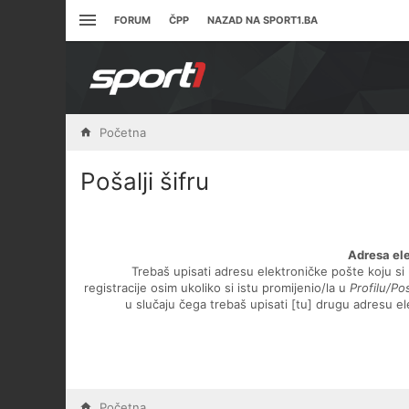
FORUM
ČPP
NAZAD NA SPORT1.BA
Početna
Pošalji šifru
Adresa el
Trebaš upisati adresu elektroničke pošte koju si 
registracije osim ukoliko si istu promijenio/la u
Profilu/P
u slučaju čega trebaš upisati [tu] drugu adresu e
Početna