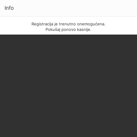
Info
Registracija je trenutno onemogućena.
Pokušaj ponovo kasnije.