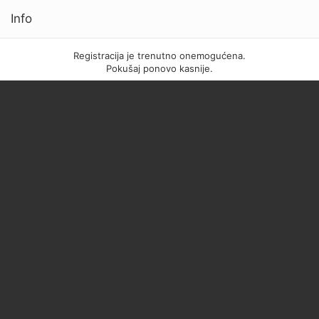
Info
Registracija je trenutno onemogućena.
Pokušaj ponovo kasnije.