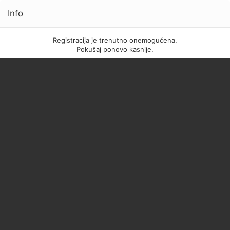
Info
Registracija je trenutno onemogućena.
Pokušaj ponovo kasnije.