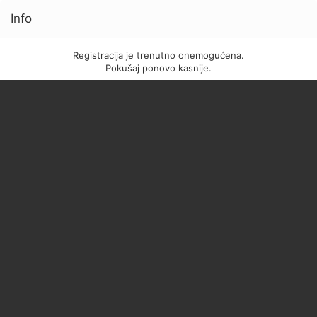
Info
Registracija je trenutno onemogućena.
Pokušaj ponovo kasnije.