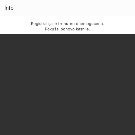
Info
Registracija je trenutno onemogućena.
Pokušaj ponovo kasnije.