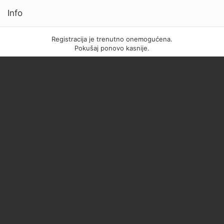
Info
Registracija je trenutno onemogućena.
Pokušaj ponovo kasnije.