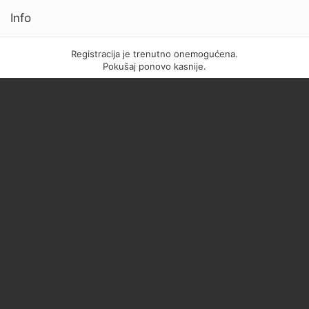
Info
Registracija je trenutno onemogućena.
Pokušaj ponovo kasnije.