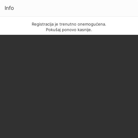
Info
Registracija je trenutno onemogućena.
Pokušaj ponovo kasnije.